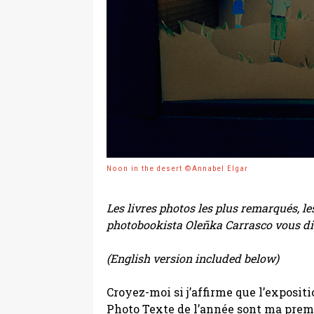
Noon in the desert ©Annabel Elgar
Les livres photos les plus remarqués, l
photobookista Oleñka Carrasco vous dit t
(English version included below)
Croyez-moi si j’affirme que l’expos
Photo Texte de l’année sont ma premi