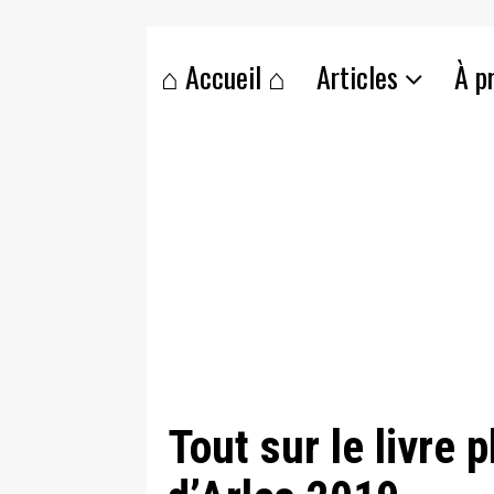
⌂ Accueil ⌂
Articles
À p
Tout sur le livre