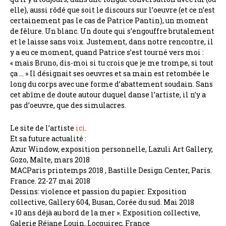
elle), aussi rôdé que soit le discours sur l’oeuvre (et ce n’est
certainement pas le cas de Patrice Pantin), un moment
de fêlure. Un blanc. Un doute qui s’engouffre brutalement
et le laisse sans voix. Justement, dans notre rencontre, il
y a eu ce moment, quand Patrice s’est tourné vers moi :
« mais Bruno, dis-moi si tu crois que je me trompe, si tout
ça … » Il désignait ses oeuvres et sa main est retombée le
long du corps avec une forme d’abattement soudain. Sans
cet abîme de doute autour duquel danse l’artiste, il n’y a
pas d’oeuvre, que des simulacres.
Le site de l’artiste
ici
.
Et sa future actualité :
Azur Window, exposition personnelle, Lazuli Art Gallery,
Gozo, Malte, mars 2018
MACParis printemps 2018 , Bastille Design Center, Paris.
France. 22-27 mai 2018
Dessins: violence et passion du papier. Exposition
collective, Gallery 604, Busan, Corée du sud. Mai 2018
« 10 ans déjà au bord de la mer ». Exposition collective,
Galerie Réjane Louin, Locquirec, France