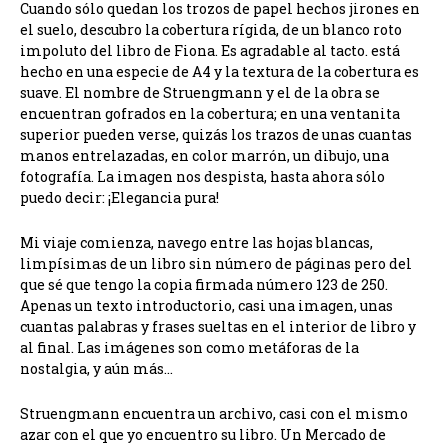
Cuando sólo quedan los trozos de papel hechos jirones en
el suelo, descubro la cobertura rígida, de un blanco roto
impoluto del libro de Fiona. Es agradable al tacto. está
hecho en una especie de A4 y la textura de la cobertura es
suave. El nombre de Struengmann y el de la obra se
encuentran gofrados en la cobertura; en una ventanita
superior pueden verse, quizás los trazos de unas cuantas
manos entrelazadas, en color marrón, un dibujo, una
fotografía. La imagen nos despista, hasta ahora sólo
puedo decir: ¡Elegancia pura!
Mi viaje comienza, navego entre las hojas blancas,
limpísimas de un libro sin número de páginas pero del
que sé que tengo la copia firmada número 123 de 250.
Apenas un texto introductorio, casi una imagen, unas
cuantas palabras y frases sueltas en el interior de libro y
al final. Las imágenes son como metáforas de la
nostalgia, y aún más…
Struengmann encuentra un archivo, casi con el mismo
azar con el que yo encuentro su libro. Un Mercado de