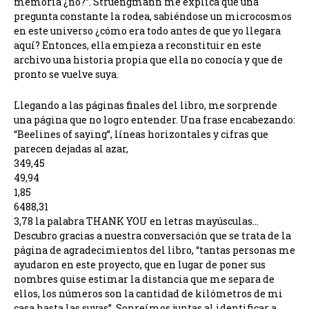
memoria ¿no?”. Struengmann me explica que una
pregunta constante la rodea, sabiéndose un microcosmos
en este universo ¿cómo era todo antes de que yo llegara
aquí? Entonces, ella empieza a reconstituir en este
archivo una historia propia que ella no conocía y que de
pronto se vuelve suya.
Llegando a las páginas finales del libro, me sorprende
una página que no logro entender. Una frase encabezando:
“Beelines of saying”, líneas horizontales y cifras que
parecen dejadas al azar,
349,45
49,94
1,85
6488,31
3,78 la palabra THANK YOU en letras mayúsculas…
Descubro gracias a nuestra conversación que se trata de la
página de agradecimientos del libro, “tantas personas me
ayudaron en este proyecto, que en lugar de poner sus
nombres quise estimar la distancia que me separa de
ellos, los números son la cantidad de kilómetros de mi
casa hasta las suyas”. Sonreímos juntas al identificar a