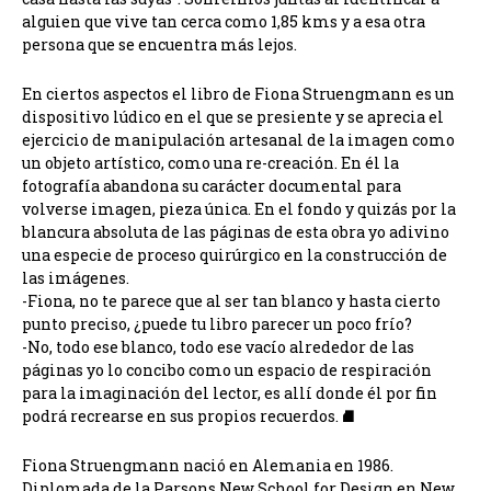
alguien que vive tan cerca como 1,85 kms y a esa otra
persona que se encuentra más lejos.
En ciertos aspectos el libro de Fiona Struengmann es un
dispositivo lúdico en el que se presiente y se aprecia el
ejercicio de manipulación artesanal de la imagen como
un objeto artístico, como una re-creación. En él la
fotografía abandona su carácter documental para
volverse imagen, pieza única. En el fondo y quizás por la
blancura absoluta de las páginas de esta obra yo adivino
una especie de proceso quirúrgico en la construcción de
las imágenes.
-Fiona, no te parece que al ser tan blanco y hasta cierto
punto preciso, ¿puede tu libro parecer un poco frío?
-No, todo ese blanco, todo ese vacío alrededor de las
páginas yo lo concibo como un espacio de respiración
para la imaginación del lector, es allí donde él por fin
podrá recrearse en sus propios recuerdos. ⛘
Fiona Struengmann nació en Alemania en 1986.
Diplomada de la Parsons New School for Design en New