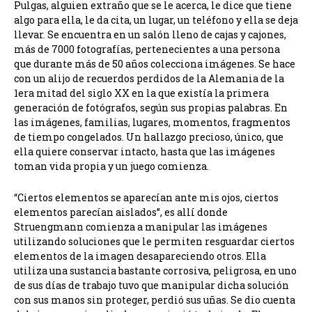
Pulgas, alguien extraño que se le acerca, le dice que tiene
algo para ella, le da cita, un lugar, un teléfono y ella se deja
llevar. Se encuentra en un salón lleno de cajas y cajones,
más de 7000 fotografías, pertenecientes a una persona
que durante más de 50 años colecciona imágenes. Se hace
con un alijo de recuerdos perdidos de la Alemania de la
1era mitad del siglo XX en la que existía la primera
generación de fotógrafos, según sus propias palabras. En
las imágenes, familias, lugares, momentos, fragmentos
de tiempo congelados. Un hallazgo precioso, único, que
ella quiere conservar intacto, hasta que las imágenes
toman vida propia y un juego comienza.
“Ciertos elementos se aparecían ante mis ojos, ciertos
elementos parecían aislados”, es allí donde
Struengmann comienza a manipular las imágenes
utilizando soluciones que le permiten resguardar ciertos
elementos de la imagen desapareciendo otros. Ella
utiliza una sustancia bastante corrosiva, peligrosa, en uno
de sus días de trabajo tuvo que manipular dicha solución
con sus manos sin proteger, perdió sus uñas. Se dio cuenta