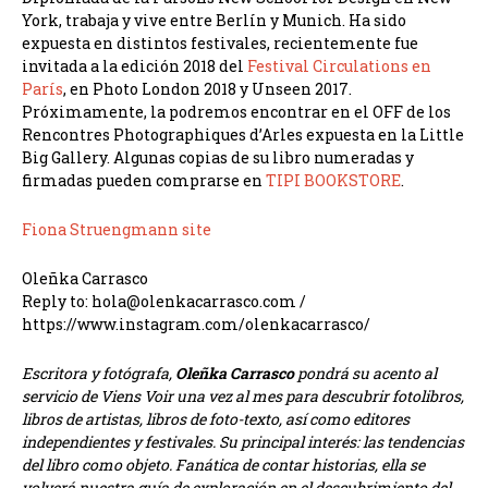
York, trabaja y vive entre Berlín y Munich. Ha sido
expuesta en distintos festivales, recientemente fue
invitada a la edición 2018 del
Festival Circulations en
París
, en Photo London 2018 y Unseen 2017.
Próximamente, la podremos encontrar en el OFF de los
Rencontres Photographiques d’Arles expuesta en la Little
Big Gallery. Algunas copias de su libro numeradas y
firmadas pueden comprarse en
TIPI BOOKSTORE
.
Fiona Struengmann site
Oleñka Carrasco
Reply to: hola@olenkacarrasco.com /
https://www.instagram.com/olenkacarrasco/
Escritora y fotógrafa,
Oleñka Carrasco
pondrá su acento al
servicio de Viens Voir una vez al mes para descubrir fotolibros,
libros de artistas, libros de foto-texto, así como editores
independientes y festivales. Su principal interés: las tendencias
del libro como objeto. Fanática de contar historias, ella se
volverá nuestra guía de exploración en el descubrimiento del