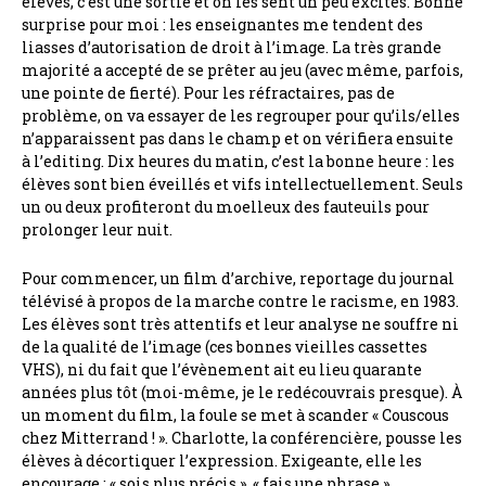
élèves, c’est une sortie et on les sent un peu excités. Bonne
surprise pour moi : les enseignantes me tendent des
liasses d’autorisation de droit à l’image. La très grande
majorité a accepté de se prêter au jeu (avec même, parfois,
une pointe de fierté). Pour les réfractaires, pas de
problème, on va essayer de les regrouper pour qu’ils/elles
n’apparaissent pas dans le champ et on vérifiera ensuite
à l’editing. Dix heures du matin, c’est la bonne heure : les
élèves sont bien éveillés et vifs intellectuellement. Seuls
un ou deux profiteront du moelleux des fauteuils pour
prolonger leur nuit.
Pour commencer, un film d’archive, reportage du journal
télévisé à propos de la marche contre le racisme, en 1983.
Les élèves sont très attentifs et leur analyse ne souffre ni
de la qualité de l’image (ces bonnes vieilles cassettes
VHS), ni du fait que l’évènement ait eu lieu quarante
années plus tôt (moi-même, je le redécouvrais presque). À
un moment du film, la foule se met à scander « Couscous
chez Mitterrand ! ». Charlotte, la conférencière, pousse les
élèves à décortiquer l’expression. Exigeante, elle les
encourage : « sois plus précis », « fais une phrase »,