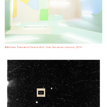
©Marleen Sleeuwits/Galerie Bart, from the series Interiors, 2019