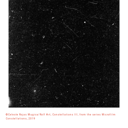
©Celeste Rojas Mugica/Rolf Art, Constellations III, from the series Microfilm
Constellations, 2019