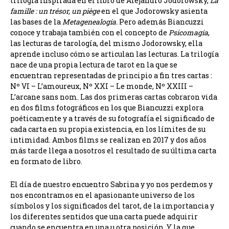
trilogía inspirada en el libro de Alejandro Jodorowsky,
La
famille : un trésor, un piège
en el que Jodorowsky asienta
las bases de la
Metagenealogía.
Pero además Biancuzzi
conoce y trabaja también con el concepto de
Psicomagia
,
las lecturas de tarología, del mismo Jodorowsky, ella
aprende incluso cómo se articulan las lecturas. La trilogía
nace de una propia lectura de tarot en la que se
encuentran representadas de principio a fin tres cartas :
Nº VI – L’amoureux, Nº XXI – Le monde, Nº XXIII –
L’arcane sans nom. Las dos primeras cartas cobraron vida
en dos films fotográficos en los que Biancuzzi explora
poéticamente y a través de su fotografía el significado de
cada carta en su propia existencia, en los límites de su
intimidad. Ambos films se realizan en 2017 y dos años
más tarde llega a nosotros el resultado de su última carta
en formato de libro.
El día de nuestro encuentro Sabrina y yo nos perdemos y
nos encontramos en el apasionante universo de los
símbolos y los significados del tarot, de la importancia y
los diferentes sentidos que una carta puede adquirir
cuando se encuentra en una u otra posición. Y la que