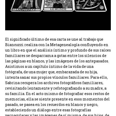
El significado último de esa carta se une al trabajo que
Biancuzzi realiza con la Metagenealogía confluyendo en
un libro en que el análisis íntimo y profundo de sus raíces
familiares se desparrama a gotas entre los silencios de
las páginas en blanco, y las imágenes de los antepasados.
Asistimos a un capítulo íntimo de la vida de una
fotógrafa, de una mujer que, embarazada de su hija,
intenta sanar sus propios vínculos familiares. Para ello,
Sabrina recupera los archivos fotográficos familiares,
revisitando lentamente y refotografiando a su madre, a
su familia. En el acto mismo de fotografiar esos restos de
memorias, ella se siente presente en esos momentos del
pasado, se pasea en los recuerdos en blanco y negro,
estableciendo un diálogo entre esas fotografías
vernaculares y las imágenes de sí misma, de sus hijos, de