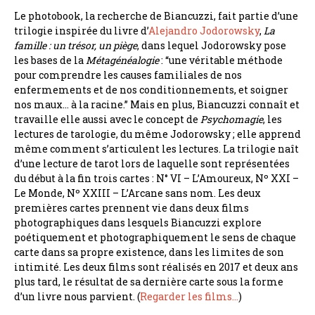
Le photobook, la recherche de Biancuzzi, fait partie d’une
trilogie inspirée du livre d’
Alejandro Jodorowsky
,
La
famille : un trésor, un piège
, dans lequel Jodorowsky pose
les bases de la
Métagénéalogie
: “une véritable méthode
pour comprendre les causes familiales de nos
enfermements et de nos conditionnements, et soigner
nos maux… à la racine.” Mais en plus, Biancuzzi connaît et
travaille elle aussi avec le concept de
Psychomagie
, les
lectures de tarologie, du même Jodorowsky ; elle apprend
même comment s’articulent les lectures. La trilogie naît
d’une lecture de tarot lors de laquelle sont représentées
du début à la fin trois cartes : N° VI – L’Amoureux, Nº XXI –
Le Monde, Nº XXIII – L’Arcane sans nom. Les deux
premières cartes prennent vie dans deux films
photographiques dans lesquels Biancuzzi explore
poétiquement et photographiquement le sens de chaque
carte dans sa propre existence, dans les limites de son
intimité. Les deux films sont réalisés en 2017 et deux ans
plus tard, le résultat de sa dernière carte sous la forme
d’un livre nous parvient. (
Regarder les films…
)