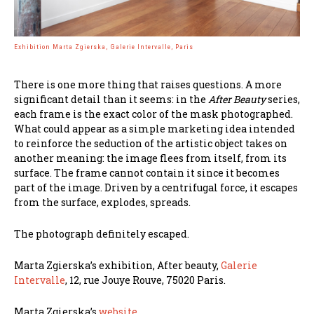
Exhibition Marta Zgierska, Galerie Intervalle, Paris
There is one more thing that raises questions. A more
significant detail than it seems: in the
After Beauty
series,
each frame is the exact color of the mask photographed.
What could appear as a simple marketing idea intended
to reinforce the seduction of the artistic object takes on
another meaning: the image flees from itself, from its
surface. The frame cannot contain it since it becomes
part of the image. Driven by a centrifugal force, it escapes
from the surface, explodes, spreads.
The photograph definitely escaped.
Marta Zgierska’s exhibition, After beauty,
Galerie
Intervalle
, 12, rue Jouye Rouve, 75020 Paris.
Marta Zgierska’s
website
.